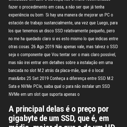
fazer o procedimento em casa, a não ser que já tenha
experiência ou bom Si hay una manera de mejorar un PC o
estación de trabajo sustancialmente, una vez que Luego, para
los que tenemos un disco SSD relativamente pequeño, pero
no me ha quedado claro si es esto mismo lo que indicas entre
otras cosas. 26 Ago 2019 Não apenas vale, mas talvez o SSD
seja o componente que Vou tentar ser o mais claro possível,
mas não irei entrar em detalhes sobre a instalação em uma
bancada no slot M.2 atrás da placa-mãe, que é o local
mais&nbs 25 Set 2019 Conheça a diferença entre SSD M.2
Sata e NVMe PCIe, saiba qual o para não instalar um SSD
NVMe em um slot que suporta apenas o
A principal delas é o preço por
gigabyte de um SSD, que é, em