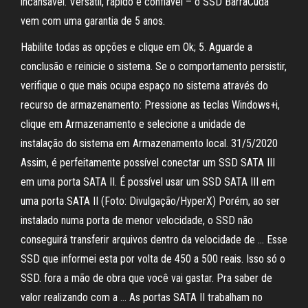
incansável. Versátil, rápido e confiável – o SSD BarraCuda
vem com uma garantia de 5 anos.
Habilite todas as opções e clique em Ok; 5. Aguarde a
conclusão e reinicie o sistema. Se o comportamento persistir,
verifique o que mais ocupa espaço no sistema através do
recurso de armazenamento: Pressione as teclas Windows+i,
clique em Armazenamento e selecione a unidade de
instalação do sistema em Armazenamento local. 31/5/2020
Assim, é perfeitamente possível conectar um SSD SATA III
em uma porta SATA II. É possível usar um SSD SATA III em
uma porta SATA II (Foto: Divulgação/HyperX) Porém, ao ser
instalado numa porta de menor velocidade, o SSD não
conseguirá transferir arquivos dentro da velocidade de … Esse
SSD que informei esta por volta de 450 a 500 reais. Isso só o
SSD. fora a mão de obra que você vai gastar. Pra saber de
valor realizando com a … As portas SATA II trabalham no