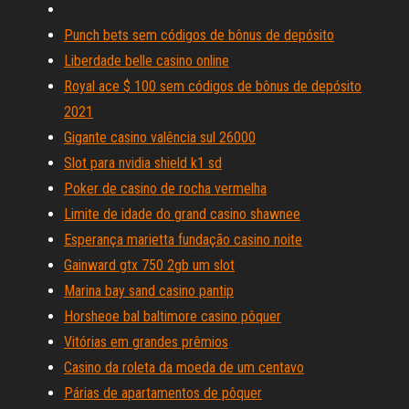
Punch bets sem códigos de bônus de depósito
Liberdade belle casino online
Royal ace $ 100 sem códigos de bônus de depósito
2021
Gigante casino valência sul 26000
Slot para nvidia shield k1 sd
Poker de casino de rocha vermelha
Limite de idade do grand casino shawnee
Esperança marietta fundação casino noite
Gainward gtx 750 2gb um slot
Marina bay sand casino pantip
Horsheoe bal baltimore casino pôquer
Vitórias em grandes prêmios
Casino da roleta da moeda de um centavo
Párias de apartamentos de pôquer