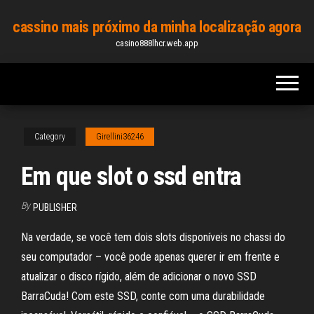
Skip
cassino mais próximo da minha localização agora
to
casino888lhcr.web.app
the
content
Category
Girellini36246
Em que slot o ssd entra
By
PUBLISHER
Na verdade, se você tem dois slots disponíveis no chassi do
seu computador – você pode apenas querer ir em frente e
atualizar o disco rígido, além de adicionar o novo SSD
BarraCuda! Com este SSD, conte com uma durabilidade