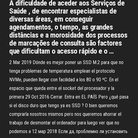
A dificuldade de aceder aos Serviços de
Saúde , de encontrar especialistas de
diversas áreas, em conseguir
agendamentos, o tempo, as grandes
distâncias e a morosidade dos processos
de marcações de consulta são factores
que dificultam o acesso rápido e o …
2 Mar 2019 Dónde es mejor poner un SSD M.2 para que no
tenga problemas de temperatura emplean el protocolo
NVMe, pueden llegar con facilidad a los 80 o 90 ºC. En el
espacio que queda entre el socket del procesador y la
primera 29 Oct 2016 Cerrar. Entra en EL PAÍS Pero ¿qué pasa
si el disco duro que tengo ya es SSD ? O bien queremos
comprarla nosotros mismos pero nos queremos ahorrar el
trabajo de desmontar el ordenador para luego ver que no
podemos a 12 мар 2018 Если да, проблемно ли установить