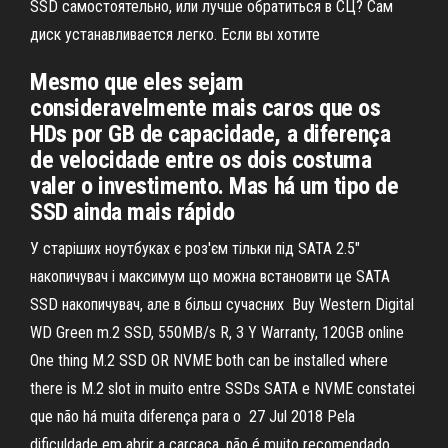
SSD самостоятельно, или лучше обратиться в СЦ? Сам
диск устанавливается легко. Если вы хотите
Mesmo que eles sejam
consideravelmente mais caros que os
HDs por GB de capacidade, a diferença
de velocidade entre os dois costuma
valer o investimento. Mas há um tipo de
SSD ainda mais rápido
У старіших ноутбуках є роз'єм тільки під SATA 2.5"
накопичувач і максимум що можна встановити це SATA
SSD накопичувач, але в більш сучасних Buy Western Digital
WD Green m.2 SSD, 550MB/s R, 3 Y Warranty, 120GB online
One thing M.2 SSD OR NVME both can be installed where
there is M.2 slot in muito entre SSDs SATA e NVME constatei
que não há muita diferença para o 27 Jul 2018 Pela
dificuldade em abrir a carcaça, não é muito recomendado