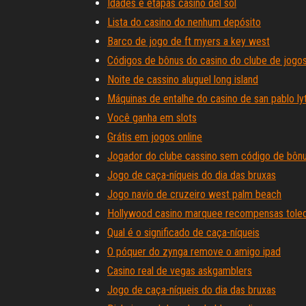
Idades e etapas casino del sol
Lista do casino do nenhum depósito
Barco de jogo de ft myers a key west
Códigos de bônus do casino do clube de jogo
Noite de cassino aluguel long island
Máquinas de entalhe do casino de san pablo ly
Você ganha em slots
Grátis em jogos online
Jogador do clube cassino sem código de bônu
Jogo de caça-níqueis do dia das bruxas
Jogo navio de cruzeiro west palm beach
Hollywood casino marquee recompensas toled
Qual é o significado de caça-níqueis
O póquer do zynga remove o amigo ipad
Casino real de vegas askgamblers
Jogo de caça-níqueis do dia das bruxas