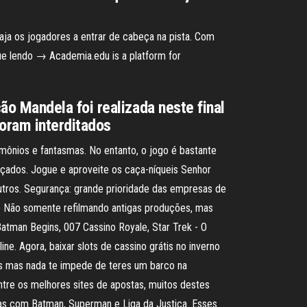
raja os jogadores a entrar de cabeça na pista. Com
nue lendo → Academia.edu is a platform for
o Mandela foi realizada neste final
oram interditados
ônios e fantasmas. No entanto, o jogo é bastante
nçados. Jogue e aproveite os caça-níqueis Senhor
outros. Segurança: grande prioridade das empresas de
e Não somente refilmando antigas produções, mas
atman Begins, 007 Cassino Royale, Star Trek - O
ne. Agora, baixar slots de cassino grátis no inverno
ueis mas nada te impede de teres um barco na
ntre os melhores sites de apostas, muitos destes
inas com Batman, Superman e Liga da Justiça. Esses