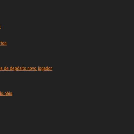
s
tton
s de depósito novo jogador
o ohio