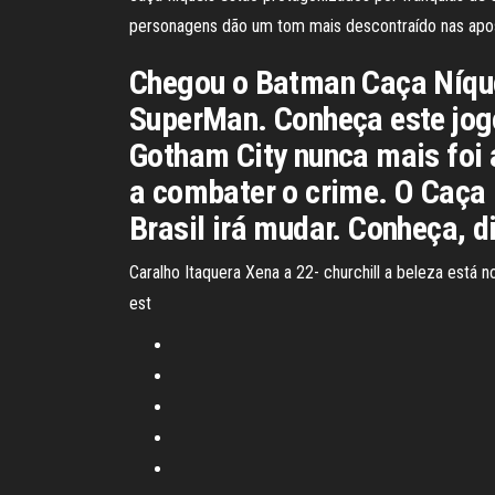
personagens dão um tom mais descontraído nas apos
Chegou o Batman Caça Níque
SuperMan. Conheça este jogo
Gotham City nunca mais foi
a combater o crime. O Caça
Brasil irá mudar. Conheça, d
Caralho Itaquera Xena a 22- churchill a beleza está
est