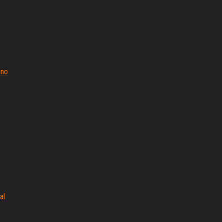
ino
al