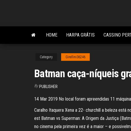
Skip
to
the
content
HOME
HARPA GRÁTIS
CASSINO PER
Category
Girellini36246
Batman caça-níqueis gra
By
PUBLISHER
14 Mar 2019 No local foram apreendidas 11 máquinas 
Caralho Itaquera Xena a 22- churchill a beleza está
est Batman vs Superman: A Origem da Justiça (Batm
no cinema pela primeira vez é a maior – e possivelm