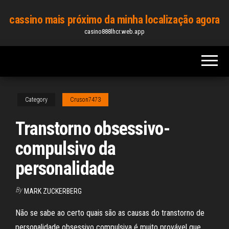
Skip
cassino mais próximo da minha localização agora
to
casino888lhcr.web.app
the
content
Category
Cruson7473
Transtorno obsessivo-
compulsivo da
personalidade
By
MARK ZUCKERBERG
Não se sabe ao certo quais são as causas do transtorno de
personalidade obsessivo compulsiva é muito provável que