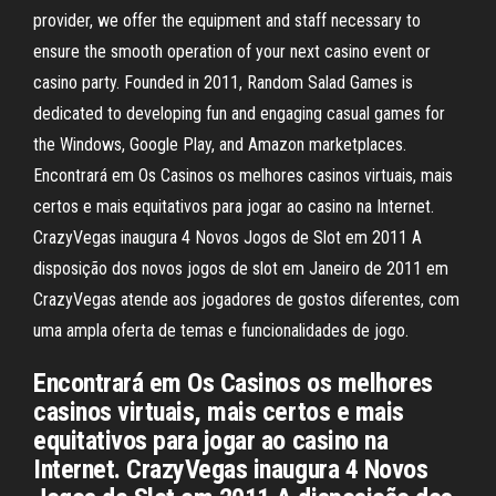
provider, we offer the equipment and staff necessary to
ensure the smooth operation of your next casino event or
casino party. Founded in 2011, Random Salad Games is
dedicated to developing fun and engaging casual games for
the Windows, Google Play, and Amazon marketplaces.
Encontrará em Os Casinos os melhores casinos virtuais, mais
certos e mais equitativos para jogar ao casino na Internet.
CrazyVegas inaugura 4 Novos Jogos de Slot em 2011 A
disposição dos novos jogos de slot em Janeiro de 2011 em
CrazyVegas atende aos jogadores de gostos diferentes, com
uma ampla oferta de temas e funcionalidades de jogo.
Encontrará em Os Casinos os melhores
casinos virtuais, mais certos e mais
equitativos para jogar ao casino na
Internet. CrazyVegas inaugura 4 Novos