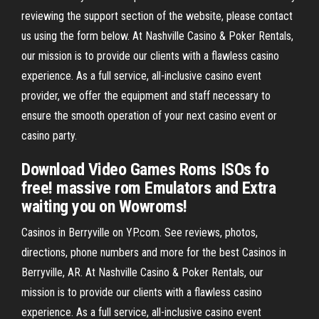
reviewing the support section of the website, please contact
us using the form below. At Nashville Casino & Poker Rentals,
our mission is to provide our clients with a flawless casino
experience. As a full service, all-inclusive casino event
provider, we offer the equipment and staff necessary to
ensure the smooth operation of your next casino event or
casino party.
Download Video Games Roms ISOs fo
free! massive rom Emulators and Extra
waiting you on Wowroms!
Casinos in Berryville on YP.com. See reviews, photos,
directions, phone numbers and more for the best Casinos in
Berryville, AR. At Nashville Casino & Poker Rentals, our
mission is to provide our clients with a flawless casino
experience. As a full service, all-inclusive casino event