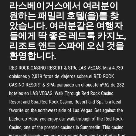
라스베이거스에서 여러분이
원하는 패밀리 호텔(을)를 찾
았습니다. 여러분같은 여행자
들에게 딱 좋은 레드록 카지노,
리조트 앤드 스파에 오신 것을
환영합니다.
RED ROCK CASINO RESORT & SPA, LAS VEGAS: Mirá 4,730
opiniones y 2,819 fotos de viajeros sobre el RED ROCK
CASINO RESORT & SPA, puntuado en el puesto nº.62 de 282
hoteles en LAS VEGAS. Walk Through Red Rock Casino
Resort and Spa..Red Rock Casino, Resort and Spa is a local
favorite on the northwest side of Las Vegas. Set against the
backdrop Hope you enjoy our walk through of the Red Rock
Casino, one of the premier casinos in Summerlin. This casino
is beautiful inside and out with an outdoor sho Located in Red