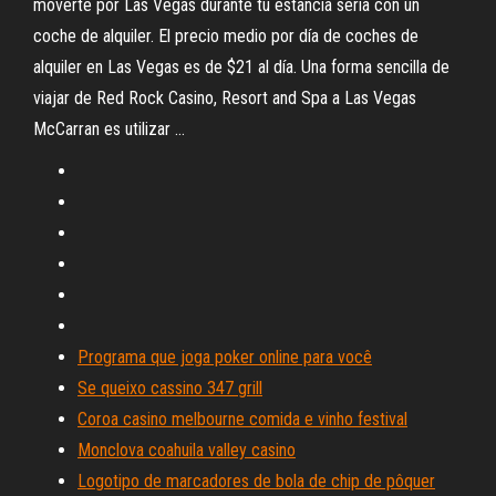
moverte por Las Vegas durante tu estancia sería con un
coche de alquiler. El precio medio por día de coches de
alquiler en Las Vegas es de $21 al día. Una forma sencilla de
viajar de Red Rock Casino, Resort and Spa a Las Vegas
McCarran es utilizar …
Programa que joga poker online para você
Se queixo cassino 347 grill
Coroa casino melbourne comida e vinho festival
Monclova coahuila valley casino
Logotipo de marcadores de bola de chip de pôquer