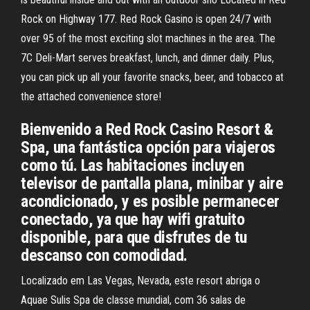
Rock on Highway 177. Red Rock Gasino is open 24/7 with
over 95 of the most exciting slot machines in the area. The
7C Deli-Mart serves breakfast, lunch, and dinner daily. Plus,
you can pick up all your favorite snacks, beer, and tobacco at
the attached convenience store!
Bienvenido a Red Rock Casino Resort &
Spa, una fantástica opción para viajeros
como tú. Las habitaciones incluyen
televisor de pantalla plana, minibar y aire
acondicionado, y es posible permanecer
conectado, ya que hay wifi gratuito
disponible, para que disfrutes de tu
descanso con comodidad.
Localizado em Las Vegas, Nevada, este resort abriga o
Aquae Sulis Spa de classe mundial, com 36 salas de