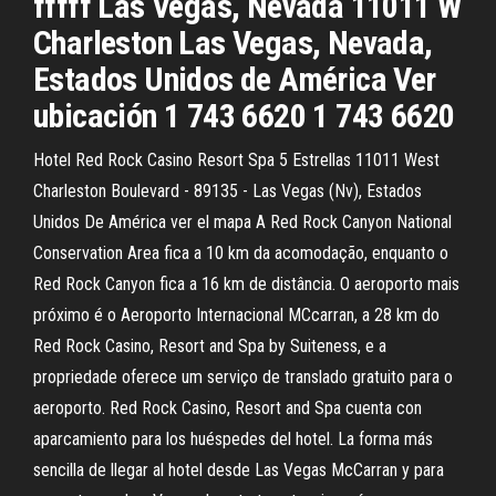
fffff Las Vegas, Nevada 11011 W
Charleston Las Vegas, Nevada,
Estados Unidos de América Ver
ubicación 1 743 6620 1 743 6620
Hotel Red Rock Casino Resort Spa 5 Estrellas 11011 West
Charleston Boulevard - 89135 - Las Vegas (Nv), Estados
Unidos De América ver el mapa A Red Rock Canyon National
Conservation Area fica a 10 km da acomodação, enquanto o
Red Rock Canyon fica a 16 km de distância. O aeroporto mais
próximo é o Aeroporto Internacional MCcarran, a 28 km do
Red Rock Casino, Resort and Spa by Suiteness, e a
propriedade oferece um serviço de translado gratuito para o
aeroporto. Red Rock Casino, Resort and Spa cuenta con
aparcamiento para los huéspedes del hotel. La forma más
sencilla de llegar al hotel desde Las Vegas McCarran y para