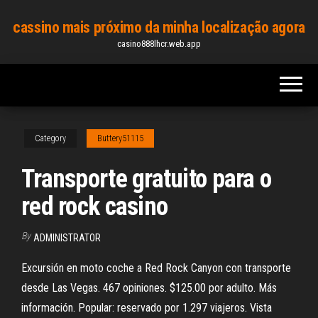
Skip
cassino mais próximo da minha localização agora
to
casino888lhcr.web.app
the
content
Category
Buttery51115
Transporte gratuito para o
red rock casino
By
ADMINISTRATOR
Excursión en moto coche a Red Rock Canyon con transporte
desde Las Vegas. 467 opiniones. $125.00 por adulto. Más
información. Popular: reservado por 1.297 viajeros. Vista