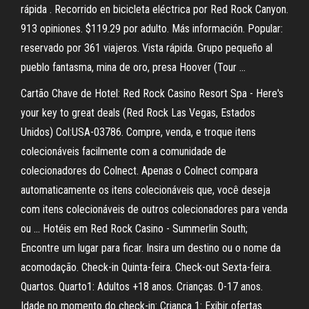
rápida . Recorrido en bicicleta eléctrica por Red Rock Canyon.
913 opiniones. $119.29 por adulto. Más información. Popular:
reservado por 361 viajeros. Vista rápida. Grupo pequeño al
pueblo fantasma, mina de oro, presa Hoover (Tour …
Cartão Chave de Hotel: Red Rock Casino Resort Spa - Here's
your key to great deals (Red Rock Las Vegas, Estados
Unidos) Col:USA-03786. Compre, venda, e troque itens
colecionáveis facilmente com a comunidade de
colecionadores do Colnect. Apenas o Colnect compara
automaticamente os itens colecionáveis que, você deseja
com itens colecionáveis de outros colecionadores para venda
ou … Hotéis em Red Rock Casino - Summerlin South;
Encontre um lugar para ficar. Insira um destino ou o nome da
acomodação. Check-in Quinta-feira. Check-out Sexta-feira.
Quartos. Quarto1: Adultos +18 anos. Crianças. 0-17 anos.
Idade no momento do check-in: Criança 1: Exibir ofertas.